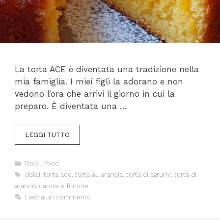
La torta ACE è diventata una tradizione nella
mia famiglia. I miei figli la adorano e non
vedono l’ora che arrivi il giorno in cui la
preparo. È diventata una …
LEGGI TUTTO
Categorie
Dolci
,
Food
Tag
dolci
,
torta ace
,
torta all'arancia
,
torta di agrumi
,
torta di
arancia carote e limone
Lascia un commento