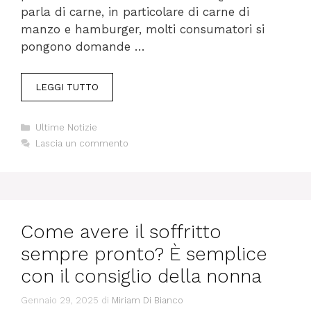
parla di carne, in particolare di carne di
manzo e hamburger, molti consumatori si
pongono domande …
LEGGI TUTTO
Categorie
Ultime Notizie
Lascia un commento
Come avere il soffritto
sempre pronto? È semplice
con il consiglio della nonna
Gennaio 29, 2025
di
Miriam Di Bianco