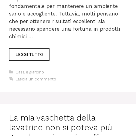
fondamentale per mantenere un ambiente
sano e accogliente. Tuttavia, molti pensano
che per ottenere risultati eccellenti sia
necessario spendere una fortuna in prodotti
chimici …
LEGGI TUTTO
Categorie
Casa e giardino
Lascia un commento
La mia vaschetta della
lavatrice non si poteva più