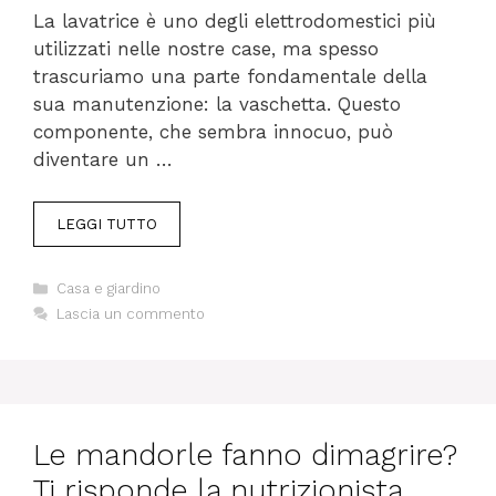
La lavatrice è uno degli elettrodomestici più
utilizzati nelle nostre case, ma spesso
trascuriamo una parte fondamentale della
sua manutenzione: la vaschetta. Questo
componente, che sembra innocuo, può
diventare un …
LEGGI TUTTO
Categorie
Casa e giardino
Lascia un commento
Le mandorle fanno dimagrire?
Ti risponde la nutrizionista,