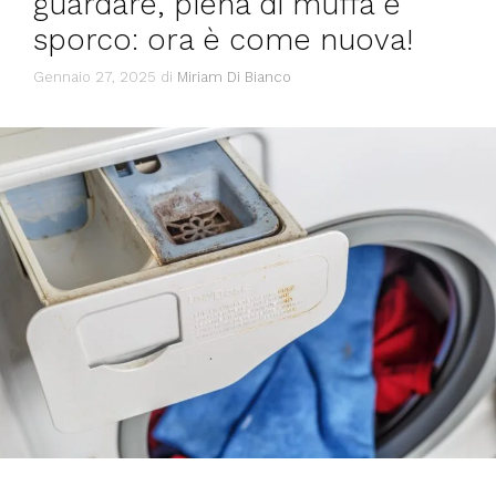
guardare, piena di muffa e
sporco: ora è come nuova!
Gennaio 27, 2025
di
Miriam Di Bianco