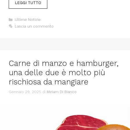
LEGGI TUTTO
Categorie
Ultime Notizie
Lascia un commento
Carne di manzo e hamburger,
una delle due è molto più
rischiosa da mangiare
Gennaio 29, 2025
di
Miriam Di Bianco