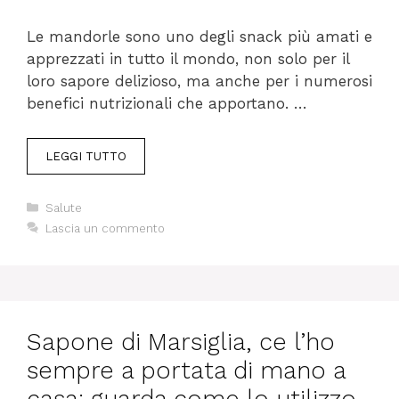
Le mandorle sono uno degli snack più amati e
apprezzati in tutto il mondo, non solo per il
loro sapore delizioso, ma anche per i numerosi
benefici nutrizionali che apportano. …
LEGGI TUTTO
Categorie
Salute
Lascia un commento
Sapone di Marsiglia, ce l’ho
sempre a portata di mano a
casa: guarda come lo utilizzo