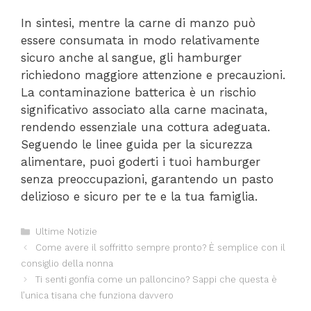
In sintesi, mentre la carne di manzo può
essere consumata in modo relativamente
sicuro anche al sangue, gli hamburger
richiedono maggiore attenzione e precauzioni.
La contaminazione batterica è un rischio
significativo associato alla carne macinata,
rendendo essenziale una cottura adeguata.
Seguendo le linee guida per la sicurezza
alimentare, puoi goderti i tuoi hamburger
senza preoccupazioni, garantendo un pasto
delizioso e sicuro per te e la tua famiglia.
Categorie
Ultime Notizie
Come avere il soffritto sempre pronto? È semplice con il
consiglio della nonna
Ti senti gonfia come un palloncino? Sappi che questa è
l’unica tisana che funziona davvero