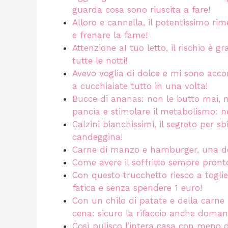
guarda cosa sono riuscita a fare!
Alloro e cannella, il potentissimo rim
e frenare la fame!
Attenzione aI tuo letto, il rischio è 
tutte le notti!
Avevo voglia di dolce e mi sono acco
a cucchiaiate tutto in una volta!
Bucce di ananas: non le butto mai, m
pancia e stimolare il metabolismo: ne
Calzini bianchissimi, il segreto per s
candeggina!
Carne di manzo e hamburger, una de
Come avere il soffritto sempre pront
Con questo trucchetto riesco a toglie
fatica e senza spendere 1 euro!
Con un chilo di patate e della carn
cena: sicuro la rifaccio anche doman
Così pulisco l’intera casa con meno d