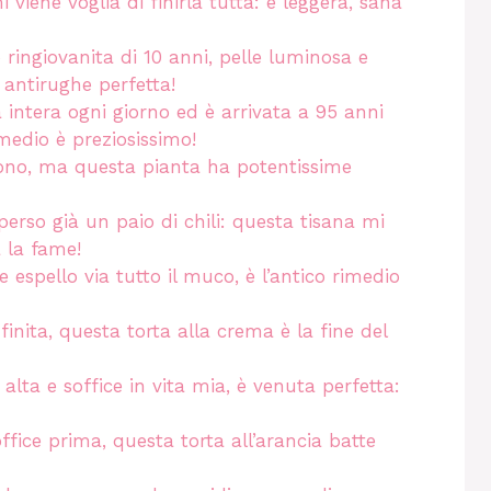
viene voglia di finirla tutta: è leggera, sana
ringiovanita di 10 anni, pelle luminosa e
antirughe perfetta!
intera ogni giorno ed è arrivata a 95 anni
medio è preziosissimo!
dono, ma questa pianta ha potentissime
erso già un paio di chili: questa tisana mi
a la fame!
 espello via tutto il muco, è l’antico rimedio
inita, questa torta alla crema è la fine del
lta e soffice in vita mia, è venuta perfetta:
fice prima, questa torta all’arancia batte