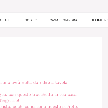
ALUTE
FOOD
CASA E GIARDINO
ULTIME NO
ssuno avrà nulla da ridire a tavola,
aglio: con questo trucchetto la tua casa
’ingresso!
mpasto, pochi conoscono questo segreto: