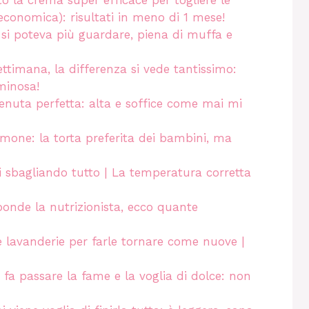
o la crema super efficace per togliere le
economica): risultati in meno di 1 mese!
 si poteva più guardare, piena di muffa e
ettimana, la differenza si vede tantissimo:
minosa!
venuta perfetta: alta e soffice come mai mi
imone: la torta preferita dei bambini, ma
ai sbagliando tutto | La temperatura corretta
onde la nutrizionista, ecco quante
le lavanderie per farle tornare come nuove |
 fa passare la fame e la voglia di dolce: non