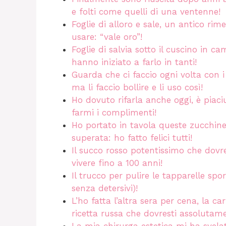
e folti come quelli di una ventenne!
Foglie di alloro e sale, un antico r
usare: “vale oro”!
Foglie di salvia sotto il cuscino in
hanno iniziato a farlo in tanti!
Guarda che ci faccio ogni volta con i
ma li faccio bollire e li uso così!
Ho dovuto rifarla anche oggi, è piaciu
farmi i complimenti!
Ho portato in tavola queste zucchin
superata: ho fatto felici tutti!
Il succo rosso potentissimo che dovre
vivere fino a 100 anni!
Il trucco per pulire le tapparelle sp
senza detersivi)!
L’ho fatta l’altra sera per cena, la c
ricetta russa che dovresti assolutam