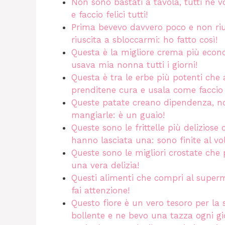
Non sono bastati a tavola, tutti ne 
e faccio felici tutti!
Prima bevevo davvero poco e non riu
riuscita a sbloccarmi: ho fatto così!
Questa è la migliore crema più econo
usava mia nonna tutti i giorni!
Questa è tra le erbe più potenti che
prenditene cura e usala come faccio 
Queste patate creano dipendenza, non
mangiarle: è un guaio!
Queste sono le frittelle più delizios
hanno lasciata una: sono finite al vo
Queste sono le migliori crostate che p
una vera delizia!
Questi alimenti che compri al superm
fai attenzione!
Questo fiore è un vero tesoro per la
bollente e ne bevo una tazza ogni gi