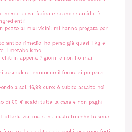
o messo uova, farina e neanche amido: è
ngredienti!
n pezzo ai miei vicini: mi hanno pregata per
 antico rimedio, ho perso già quasi 1 kg e
re il metabolismo!
 chili in appena 7 giorni e non ho mai
rai accendere nemmeno il forno: si prepara
ende a soli 16,99 euro: è subito assalto nei
no di 60 € scaldi tutta la casa e non paghi
per buttarle via, ma con questo trucchetto sono
fermare la perdita dei capelli, ora sono forti