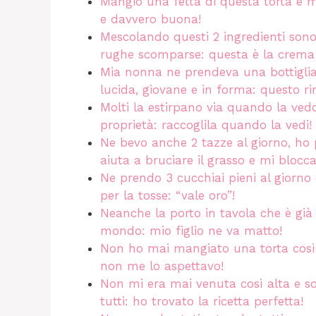
Mangio una fetta di questa torta e mi 
e davvero buona!
Mescolando questi 2 ingredienti sono 
rughe scomparse: questa è la crema 
Mia nonna ne prendeva una bottiglia 
lucida, giovane e in forma: questo ri
Molti la estirpano via quando la ve
proprietà: raccoglila quando la vedi!
Ne bevo anche 2 tazze al giorno, ho p
aiuta a bruciare il grasso e mi blocc
Ne prendo 3 cucchiai pieni al giorno e
per la tosse: “vale oro”!
Neanche la porto in tavola che è già f
mondo: mio figlio ne va matto!
Non ho mai mangiato una torta così a
non me lo aspettavo!
Non mi era mai venuta così alta e sof
tutti: ho trovato la ricetta perfetta!