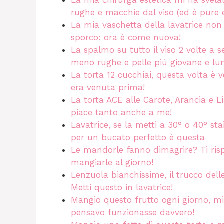
La mia chirurga estetica mi ha svelat
rughe e macchie dal viso (ed è pure 
La mia vaschetta della lavatrice non
sporco: ora è come nuova!
La spalmo su tutto il viso 2 volte a s
meno rughe e pelle più giovane e lu
La torta 12 cucchiai, questa volta è 
era venuta prima!
La torta ACE alle Carote, Arancia e L
piace tanto anche a me!
Lavatrice, se la metti a 30° o 40° st
per un bucato perfetto è questa
Le mandorle fanno dimagrire? Ti risp
mangiarle al giorno!
Lenzuola bianchissime, il trucco del
Metti questo in lavatrice!
Mangio questo frutto ogni giorno, mi
pensavo funzionasse davvero!