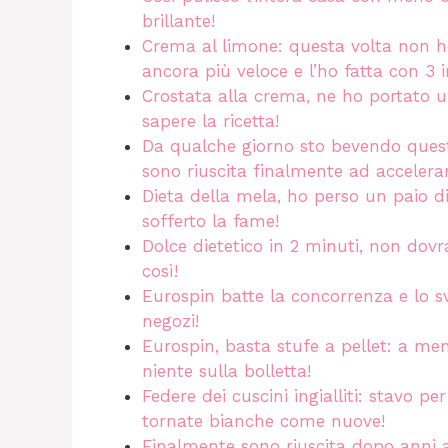
brillante!
Crema al limone: questa volta non h
ancora più veloce e l’ho fatta con 3 i
Crostata alla crema, ne ho portato u
sapere la ricetta!
Da qualche giorno sto bevendo questo
sono riuscita finalmente ad accelera
Dieta della mela, ho perso un paio di
sofferto la fame!
Dolce dietetico in 2 minuti, non dov
così!
Eurospin batte la concorrenza e lo sv
negozi!
Eurospin, basta stufe a pellet: a me
niente sulla bolletta!
Federe dei cuscini ingialliti: stavo 
tornate bianche come nuove!
Finalmente sono riuscita dopo anni a 