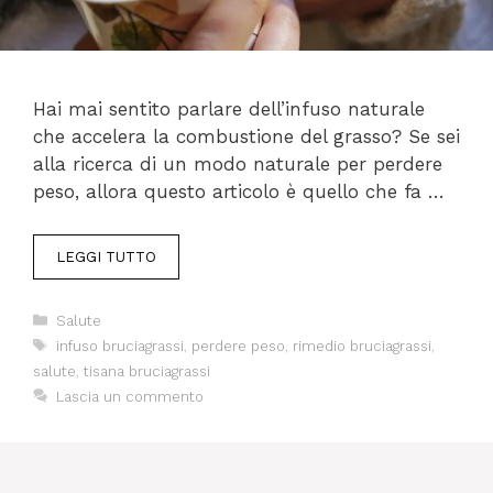
Hai mai sentito parlare dell’infuso naturale
che accelera la combustione del grasso? Se sei
alla ricerca di un modo naturale per perdere
peso, allora questo articolo è quello che fa …
LEGGI TUTTO
Categorie
Salute
Tag
infuso bruciagrassi
,
perdere peso
,
rimedio bruciagrassi
,
salute
,
tisana bruciagrassi
Lascia un commento