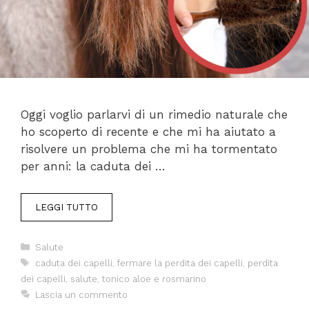
Oggi voglio parlarvi di un rimedio naturale che
ho scoperto di recente e che mi ha aiutato a
risolvere un problema che mi ha tormentato
per anni: la caduta dei …
LEGGI TUTTO
Categorie
Salute
Tag
caduta dei capelli
,
fermare la perdita dei capelli
,
perdita
dei capelli
,
salute
,
tonico aloe e rosmarino
Lascia un commento