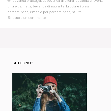
bevanda brucaigrassi
,
bevanda di avena
,
bevanda di avena
chia e cannella
,
bevanda dimagrante
,
bruciare i grassi
,
perdere peso
,
rimedio per perdere peso
,
salute
Lascia un commento
CHI SONO?